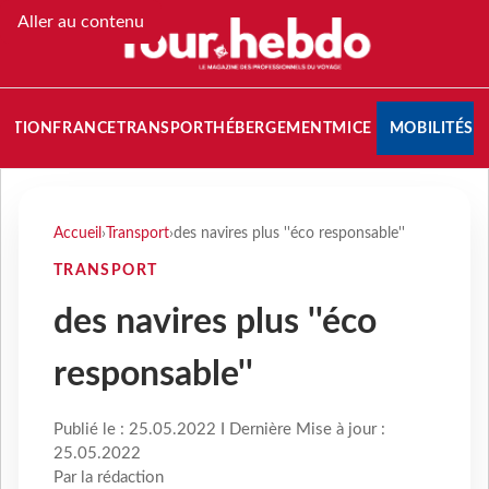
Aller au contenu
NATION
FRANCE
TRANSPORT
HÉBERGEMENT
MICE
MOBILITÉS
Accueil
›
Transport
›
des navires plus ''éco responsable''
TRANSPORT
des navires plus ''éco
responsable''
Publié le : 25.05.2022 I Dernière Mise à jour :
25.05.2022
Par la rédaction