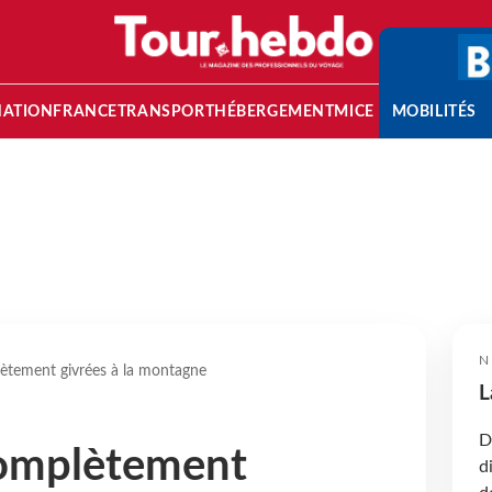
NATION
FRANCE
TRANSPORT
HÉBERGEMENT
MICE
MOBILITÉS
N
ètement givrées à la montagne
L
D
complètement
d