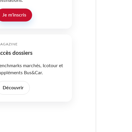
estinations.
Je m'inscris
AGAZINE
ccès dossiers
enchmarks marchés, Icotour et
uppléments Bus&Car.
Découvrir