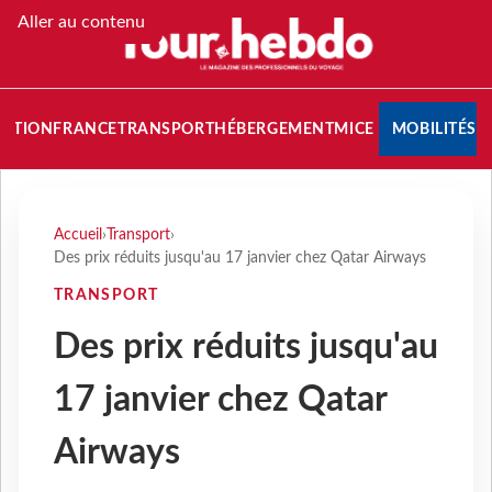
Aller au contenu
NATION
FRANCE
TRANSPORT
HÉBERGEMENT
MICE
MOBILITÉS
Accueil
›
Transport
›
Des prix réduits jusqu'au 17 janvier chez Qatar Airways
TRANSPORT
Des prix réduits jusqu'au
17 janvier chez Qatar
Airways