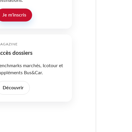
estinations.
Je m'inscris
AGAZINE
ccès dossiers
enchmarks marchés, Icotour et
uppléments Bus&Car.
Découvrir