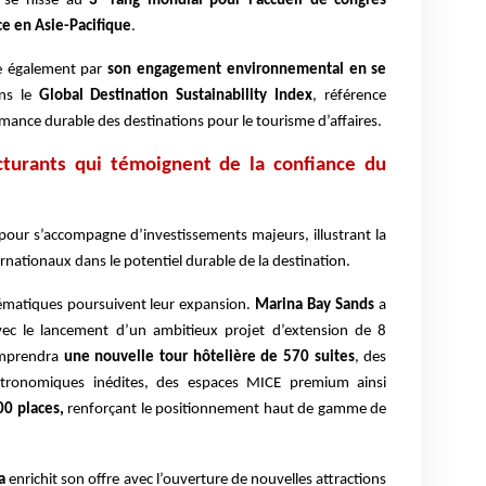
n se hisse au
3ᵉ rang mondial pour l’accueil de congrès
ce en Asie-Pacifique
.
ue également par
son engagement environnemental en se
ns le
Global Destination Sustainability Index
, référence
mance durable des destinations pour le tourisme d’affaires.
cturants qui témoignent de la confiance du
pour s’accompagne d’investissements majeurs, illustrant la
rnationaux dans le potentiel durable de la destination.
ématiques poursuivent leur expansion.
Marina Bay Sands
a
ec le lancement d’un ambitieux projet d’extension de 8
comprendra
une nouvelle tour hôtelière de 570 suites
, des
stronomiques inédites, des espaces MICE premium ainsi
00 places,
renforçant le positionnement haut de gamme de
a
enrichit son offre avec l’ouverture de nouvelles attractions