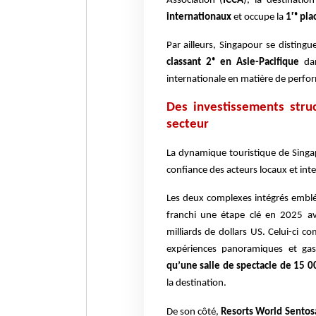
Association (
ICCA
), la destinatio
internationaux
et occupe la
1ʳᵉ pla
Par ailleurs, Singapour se disting
classant 2ᵉ en Asie-Pacifique
da
internationale en matière de perfor
Des investissements stru
secteur
La dynamique touristique de Singa
confiance des acteurs locaux et inte
Les deux complexes intégrés embl
franchi une étape clé en 2025 av
milliards de dollars US. Celui-ci 
expériences panoramiques et ga
qu’une salle de spectacle de 15 0
la destination.
De son côté,
Resorts World Sentos