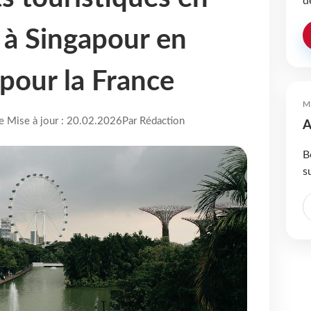
d
 à Singapour en
pour la France
M
re Mise à jour : 20.02.2026
Par Rédaction
A
B
s