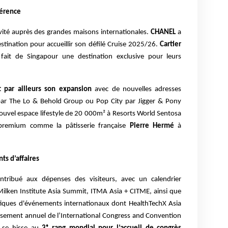
férence
ivité auprès des grandes maisons internationales.
CHANEL
a
tination pour accueillir son défilé Cruise 2025/26.
Cartier
ait de Singapour une destination exclusive pour leurs
 par ailleurs son expansion
avec de nouvelles adresses
par The Lo & Behold Group ou Pop City par Jigger & Pony
ouvel espace lifestyle de 20 000m² à Resorts World Sentosa
premium comme la pâtisserie française
Pierre Hermé
à
s d’affaires
tribué aux dépenses des visiteurs, avec un calendrier
Milken Institute Asia Summit, ITMA Asia + CITME, ainsi que
iatiques d'événements internationaux dont HealthTechX Asia
assement annuel de l’International Congress and Convention