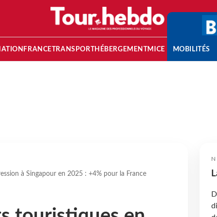
NATION
FRANCE
TRANSPORT
HÉBERGEMENT
MICE
MOBILITÉS
N
L
gression à Singapour en 2025 : +4% pour la France
D
d
s touristiques en