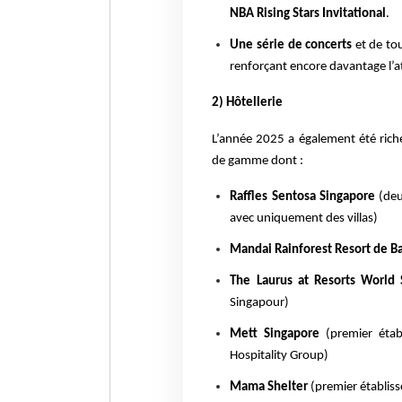
NBA Rising Stars Invitational
.
Une série de concerts
et de to
renforçant encore davantage l’att
2) Hôtellerie
L’année 2025 a également été rich
de gamme dont :
Raffles Sentosa Singapore
(deu
avec uniquement des villas)
Mandai Rainforest Resort
de B
The Laurus at Resorts World 
Singapour)
Mett Singapore
(premier étab
Hospitality Group)
Mama Shelter
(premier établis