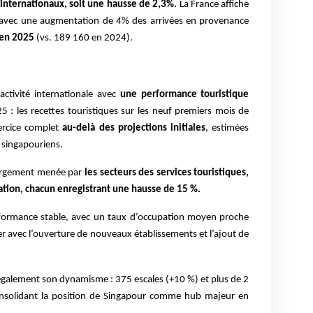
s internationaux, soit une hausse de 2,3%.
La France affiche
e avec une augmentation de 4% des arrivées en provenance
en 2025
(vs. 189 160 en 2024).
activité internationale avec
une performance touristique
 : les recettes touristiques sur les neuf premiers mois de
xercice complet
au-delà des projections initiales
, estimées
s singapouriens.
largement menée par
les secteurs des services touristiques,
ation, chacun enregistrant une hausse de 15 %.
erformance stable, avec un taux d’occupation moyen proche
fer avec l’ouverture de nouveaux établissements et l’ajout de
e également son dynamisme : 375 escales (+10 %) et plus de 2
 consolidant la position de Singapour comme hub majeur en