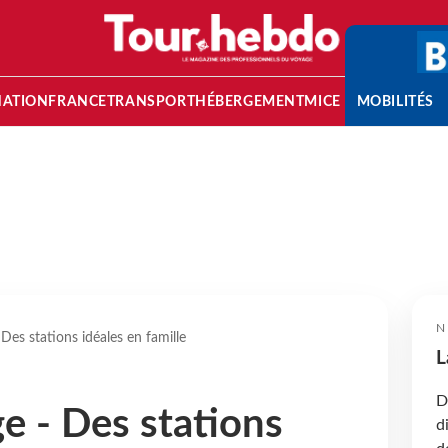
NATION
FRANCE
TRANSPORT
HÉBERGEMENT
MICE
MOBILITÉS
N
 Des stations idéales en famille
L
D
e - Des stations
d