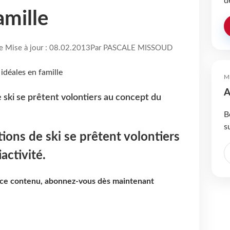
d
amille
re Mise à jour : 08.02.2013
Par PASCALE MISSOUD
M
A
 ski se prêtent volontiers au concept du
B
s
ions de ski se prêtent volontiers
activité.
e ce contenu, abonnez-vous dès maintenant