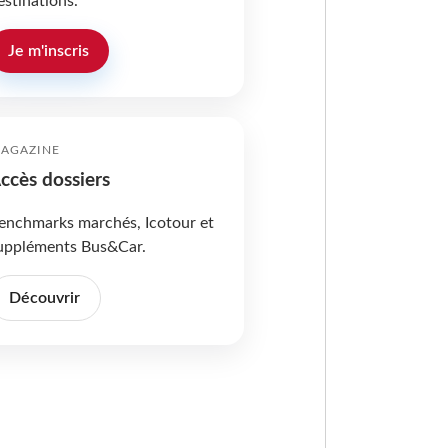
estinations.
Je m'inscris
AGAZINE
ccès dossiers
enchmarks marchés, Icotour et
uppléments Bus&Car.
Découvrir