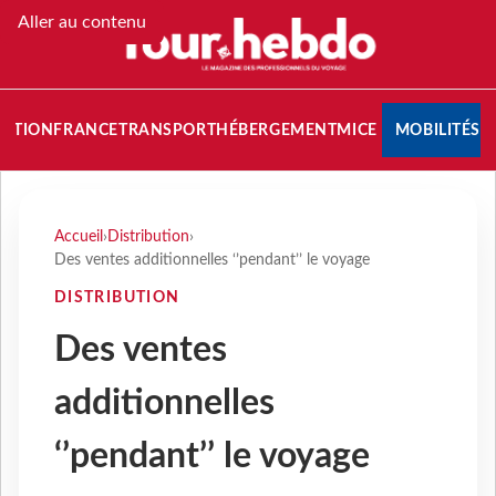
Aller au contenu
NATION
FRANCE
TRANSPORT
HÉBERGEMENT
MICE
MOBILITÉS
Accueil
›
Distribution
›
Des ventes additionnelles ‘’pendant’’ le voyage
DISTRIBUTION
Des ventes
additionnelles
‘’pendant’’ le voyage