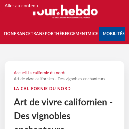
Aller au contenu
NATION
FRANCE
TRANSPORT
HÉBERGEMENT
MICE
MOBILITÉS
Accueil
›
La californie du nord
›
Art de vivre californien - Des vignobles enchanteurs
LA CALIFORNIE DU NORD
Art de vivre californien -
Des vignobles