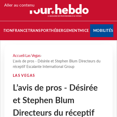
Aller au contenu
NATION
FRANCE
TRANSPORT
HÉBERGEMENT
MICE
MOBILITÉS
Accueil
›
Las Vegas
›
L’avis de pros - Désirée et Stephen Blum Directeurs du
réceptif Escalante International Group
LAS VEGAS
L’avis de pros - Désirée
et Stephen Blum
Directeurs du réceptif