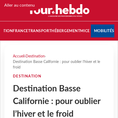
Aller au contenu
NATION
FRANCE
TRANSPORT
HÉBERGEMENT
MICE
MOBILITÉS
Accueil
›
Destination
›
Destination Basse Californie : pour oublier l’hiver et le
froid
DESTINATION
Destination Basse
Californie : pour oublier
l’hiver et le froid