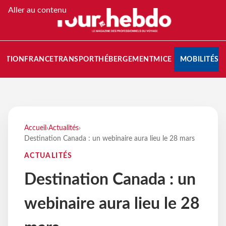
Aller au contenu
NATION
FRANCE
TRANSPORT
HÉBERGEMENT
MICE
MOBILITÉS
Accueil
›
Actualités
›
Destination Canada : un webinaire aura lieu le 28 mars
ACTUALITÉS
Destination Canada : un
webinaire aura lieu le 28