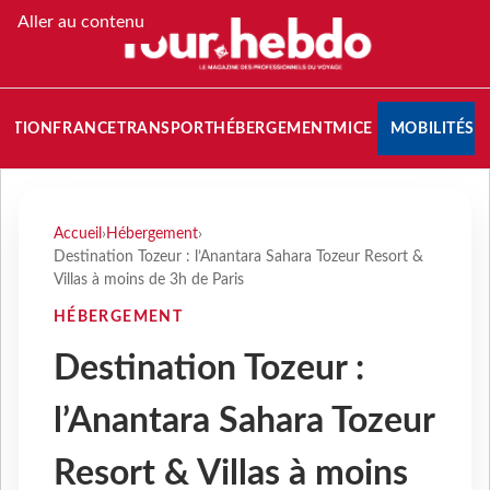
Aller au contenu
NATION
FRANCE
TRANSPORT
HÉBERGEMENT
MICE
MOBILITÉS
Accueil
›
Hébergement
›
Destination Tozeur : l’Anantara Sahara Tozeur Resort &
Villas à moins de 3h de Paris
HÉBERGEMENT
Destination Tozeur :
l’Anantara Sahara Tozeur
Resort & Villas à moins