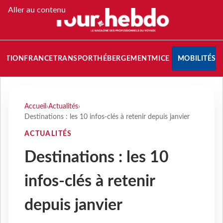
Aller au contenu
NATION
FRANCE
TRANSPORT
HÉBERGEMENT
MICE
MOBILITÉS
Accueil
›
Actualités
›
Destinations : les 10 infos-clés à retenir depuis janvier
ACTUALITÉS
Destinations : les 10
infos-clés à retenir
depuis janvier