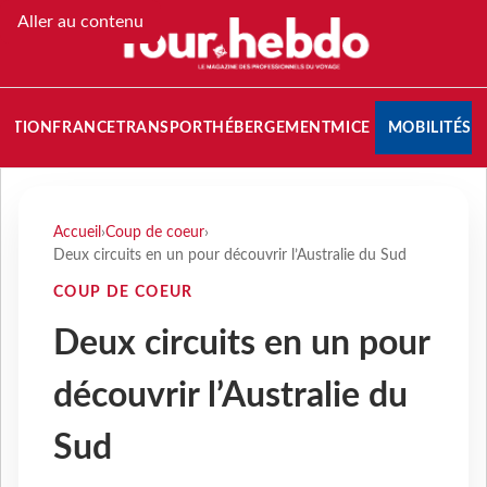
Aller au contenu
NATION
FRANCE
TRANSPORT
HÉBERGEMENT
MICE
MOBILITÉS
Accueil
›
Coup de coeur
›
Deux circuits en un pour découvrir l’Australie du Sud
COUP DE COEUR
Deux circuits en un pour
découvrir l’Australie du
Sud