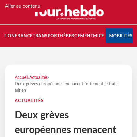
Aller au contenu
NATION
FRANCE
TRANSPORT
HÉBERGEMENT
MICE
MOBILITÉS
Accueil
›
Actualités
›
Deux grèves européennes menacent fortement le trafic
aérien
ACTUALITÉS
Deux grèves
européennes menacent