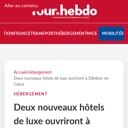
Aller au contenu
NATION
FRANCE
TRANSPORT
HÉBERGEMENT
MICE
MOBILITÉS
Accueil
›
Hébergement
›
Deux nouveaux hôtels de luxe ouvriront à Ellinikon en
Grèce
HÉBERGEMENT
Deux nouveaux hôtels
de luxe ouvriront à