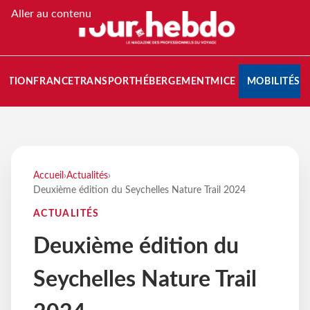
Aller au contenu
NATION
FRANCE
TRANSPORT
HÉBERGEMENT
MICE
MOBILITÉS
Accueil
›
Actualités
›
Deuxième édition du Seychelles Nature Trail 2024
ACTUALITÉS
Deuxième édition du
Seychelles Nature Trail