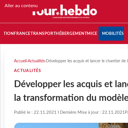
Aller au contenu
NATION
FRANCE
TRANSPORT
HÉBERGEMENT
MICE
MOBILITÉS
Accueil
›
Actualités
›
Développer les acquis et lancer le chantier de
ACTUALITÉS
Développer les acquis et lan
la transformation du modèl
Publié le : 22.11.2021 I Dernière Mise à jour : 22.11.2021
P