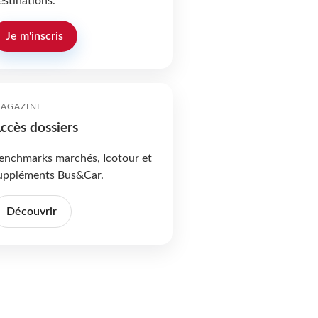
estinations.
Je m'inscris
AGAZINE
ccès dossiers
enchmarks marchés, Icotour et
uppléments Bus&Car.
Découvrir