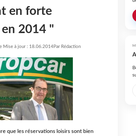
d
t en forte
 en 2014 "
M
re Mise à jour : 18.06.2014
Par Rédaction
A
B
s
re que les réservations loisirs sont bien