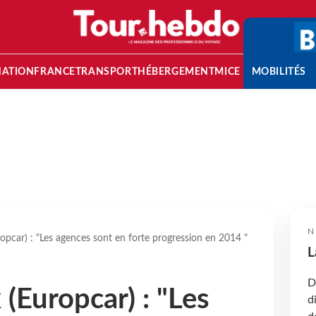
NATION
FRANCE
TRANSPORT
HÉBERGEMENT
MICE
MOBILITÉS
N
ropcar) : "Les agences sont en forte progression en 2014 "
L
D
 (Europcar) : "Les
d