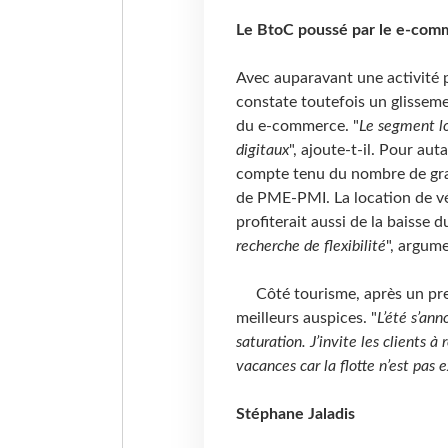
Le BtoC poussé par le e-com
Avec auparavant une activité p
constate toutefois un glisseme
du e-commerce. "
Le segment lo
digitaux
", ajoute-t-il. Pour aut
compte tenu du nombre de gra
de PME-PMI. La location de vé
profiterait aussi de la baisse du
recherche de flexibilité
", argume
Côté tourisme, après un premie
meilleurs auspices. "
L’été s’ann
saturation. J’invite les clients à
vacances car la flotte n’est pas 
Stéphane Jaladis