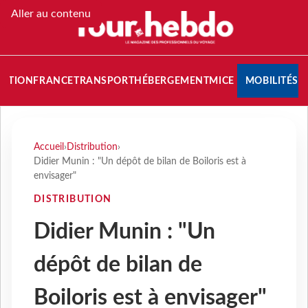
Aller au contenu
NATION
FRANCE
TRANSPORT
HÉBERGEMENT
MICE
MOBILITÉS
Accueil
›
Distribution
›
Didier Munin : "Un dépôt de bilan de Boiloris est à
envisager"
DISTRIBUTION
Didier Munin : "Un
dépôt de bilan de
Boiloris est à envisager"