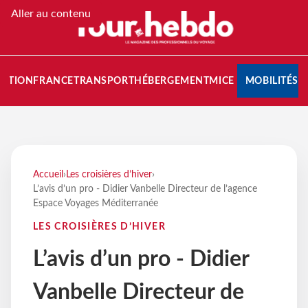
Aller au contenu
NATION
FRANCE
TRANSPORT
HÉBERGEMENT
MICE
MOBILITÉS
Accueil
›
Les croisières d’hiver
›
L’avis d’un pro - Didier Vanbelle Directeur de l’agence
Espace Voyages Méditerranée
LES CROISIÈRES D’HIVER
L’avis d’un pro - Didier
Vanbelle Directeur de