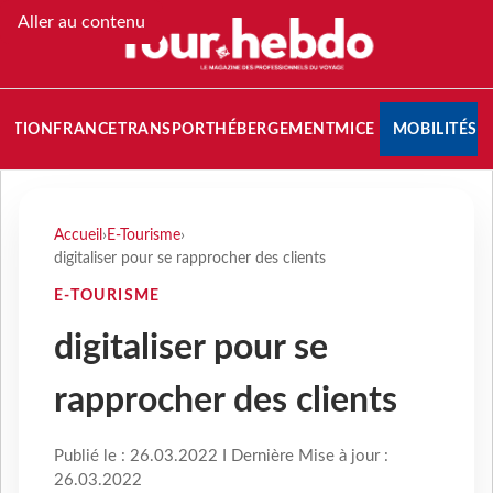
Aller au contenu
NATION
FRANCE
TRANSPORT
HÉBERGEMENT
MICE
MOBILITÉS
Accueil
›
E-Tourisme
›
digitaliser pour se rapprocher des clients
E-TOURISME
digitaliser pour se
rapprocher des clients
Publié le : 26.03.2022 I Dernière Mise à jour :
26.03.2022