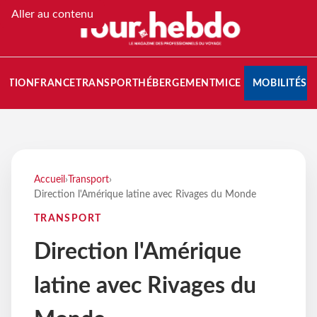
Aller au contenu
NATION
FRANCE
TRANSPORT
HÉBERGEMENT
MICE
MOBILITÉS
Accueil
›
Transport
›
Direction l'Amérique latine avec Rivages du Monde
TRANSPORT
Direction l'Amérique
latine avec Rivages du