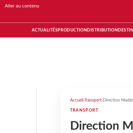
Aller au contenu
ACTUALITÉS
PRODUCTION
DISTRIBUTION
DESTI
Accueil
›
Transport
›
Direction Madèr
TRANSPORT
Direction Ma