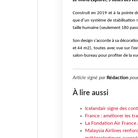
L
e World Explorer, 5 Roses des ve
Construit en 2019 et à la pointe de
que d’un système de stabilisation n
taille humaine (seulement 180 passa
Son design s’accorde à sa décoratio
et 44 m2), toutes avec vue sur l’ex
salon-bureau pour profiter de la v
Article signé par
Rédaction
pou
À lire aussi
Icelandair signe des con
France : améliorer les tr
La Fondation Air France 
Malaysia Airlines renforc
météorologiques avancé