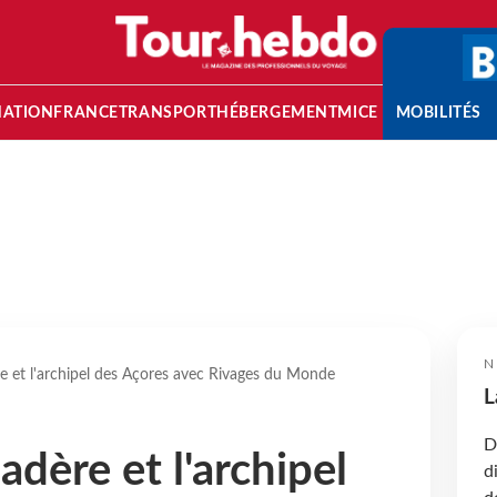
NATION
FRANCE
TRANSPORT
HÉBERGEMENT
MICE
MOBILITÉS
N
e et l'archipel des Açores avec Rivages du Monde
L
D
dère et l'archipel
d