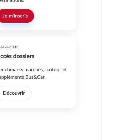
estinations.
Je m'inscris
AGAZINE
ccès dossiers
enchmarks marchés, Icotour et
uppléments Bus&Car.
Découvrir