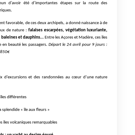
n d’avoir été d’importantes étapes sur la route des
riques.
ment favorable, de ces deux archipels, a donné naissance à de
eux de nature :
f
alaises
escarpées, végétation luxuriante,
 baleines et dauphins...
Entre les Açores et Madère, ces îles
e en beauté les passagers.
Départ le 24 avril pour 9 jours :
 3850€
hoix d’excursions et des randonnées au cœur d’une nature
îles différentes
splendide « île aux fleurs »
s îles volcaniques remarquables