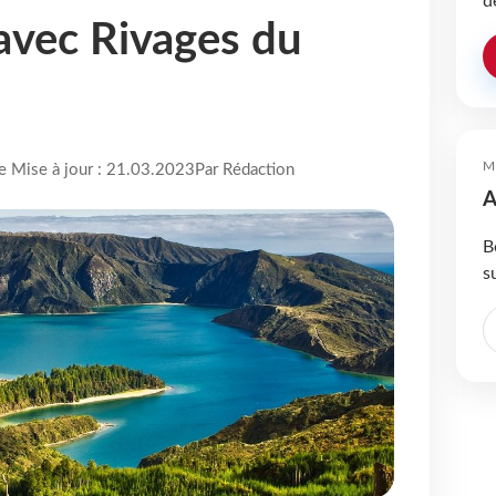
d
avec Rivages du
M
re Mise à jour : 21.03.2023
Par Rédaction
A
B
s