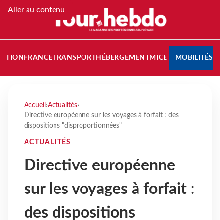
Aller au contenu
NATION
FRANCE
TRANSPORT
HÉBERGEMENT
MICE
MOBILITÉS
Accueil
›
Actualités
›
Directive européenne sur les voyages à forfait : des
dispositions "disproportionnées"
ACTUALITÉS
Directive européenne
sur les voyages à forfait :
des dispositions