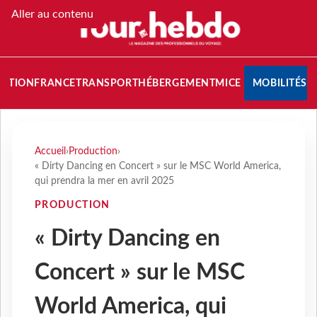
Aller au contenu
NATION
FRANCE
TRANSPORT
HÉBERGEMENT
MICE
MOBILITÉS
Accueil
›
Production
›
« Dirty Dancing en Concert » sur le MSC World America,
qui prendra la mer en avril 2025
PRODUCTION
« Dirty Dancing en
Concert » sur le MSC
World America, qui