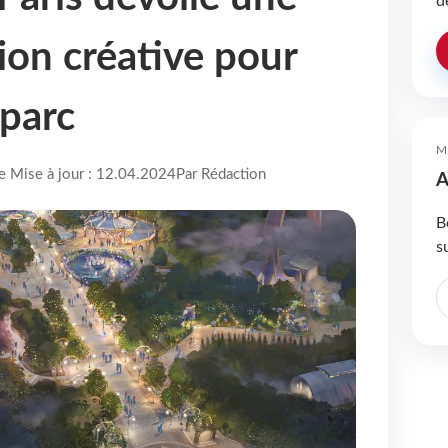
d
ion créative pour
parc
M
re Mise à jour : 12.04.2024
Par Rédaction
A
B
s