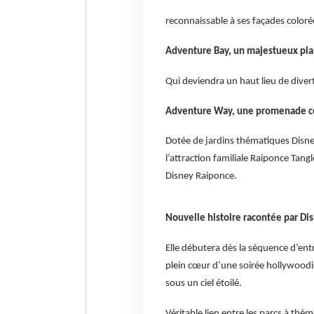
reconnaissable à ses façades colo
Adventure Bay, un majestueux pla
Qui deviendra un haut lieu de diver
Adventure Way, une promenade c
Dotée de jardins thématiques Disne
l’attraction familiale Raiponce Tang
Disney Raiponce.
Nouvelle histoire racontée par D
Elle débutera dès la séquence d’ent
plein cœur d’une soirée hollywoodi
sous un ciel étoilé.
Véritable lien entre les parcs à thème