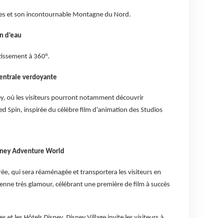
rées et son incontournable Montagne du Nord.
n d’eau
tissement à 360°.
entrale verdoyante
y, où les visiteurs pourront notamment découvrir
led Spin, inspirée du célèbre film d’animation des Studios
isney Adventure World
rée, qui sera réaménagée et transportera les visiteurs en
enne très glamour, célébrant une première de film à succès
s et les Hôtels Disney, Disney Village invite les visiteurs à