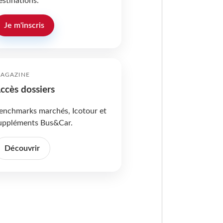
estinations.
Je m'inscris
AGAZINE
ccès dossiers
enchmarks marchés, Icotour et
uppléments Bus&Car.
Découvrir