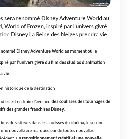
ios sera renommé Disney Adventure World au
World of Frozen, inspiré par l’univers givré
ation Disney La Reine des Neiges prendra vie.
a renommé Disney Adventure World au moment où le
piré par l’univers givré du film des studios d’animation
a vie.
n historique de la destination
udios est en train d’évoluer,
des coulisses des tournages de
fs des grandes franchises Disney.
ions de visiteurs dans les coulisses du cinéma, le second
s une nouvelle ère marquée par de toutes nouvelles
écédent, u
n repositionnement créatif et une nouvelle