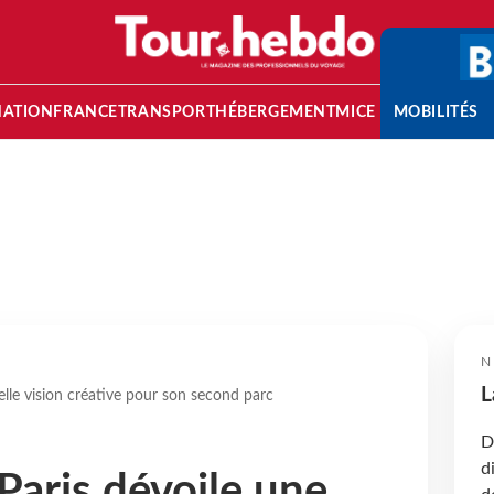
NATION
FRANCE
TRANSPORT
HÉBERGEMENT
MICE
MOBILITÉS
N
L
lle vision créative pour son second parc
D
d
Paris dévoile une