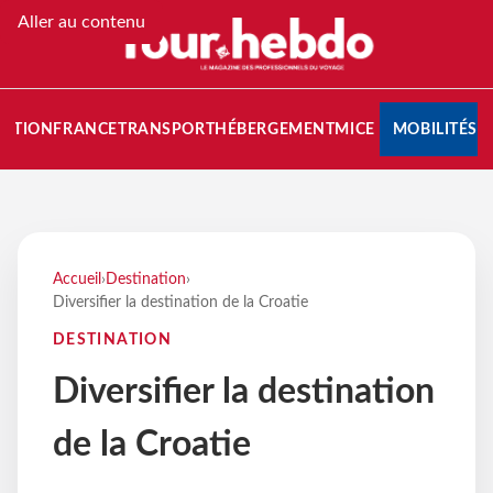
Aller au contenu
NATION
FRANCE
TRANSPORT
HÉBERGEMENT
MICE
MOBILITÉS
Accueil
›
Destination
›
Diversifier la destination de la Croatie
DESTINATION
Diversifier la destination
de la Croatie