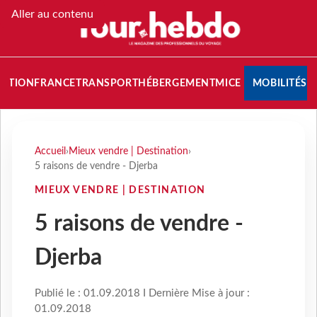
Aller au contenu
NATION
FRANCE
TRANSPORT
HÉBERGEMENT
MICE
MOBILITÉS
Accueil
›
Mieux vendre | Destination
›
5 raisons de vendre - Djerba
MIEUX VENDRE | DESTINATION
5 raisons de vendre -
Djerba
Publié le : 01.09.2018 I Dernière Mise à jour :
01.09.2018