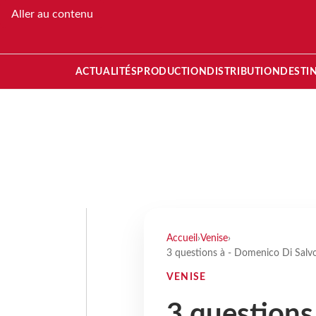
Aller au contenu
ACTUALITÉS
PRODUCTION
DISTRIBUTION
DESTI
Accueil
›
Venise
›
3 questions à - Domenico Di Salvo 
VENISE
3 questions