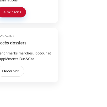
estinations.
Je m'inscris
AGAZINE
ccès dossiers
enchmarks marchés, Icotour et
uppléments Bus&Car.
Découvrir