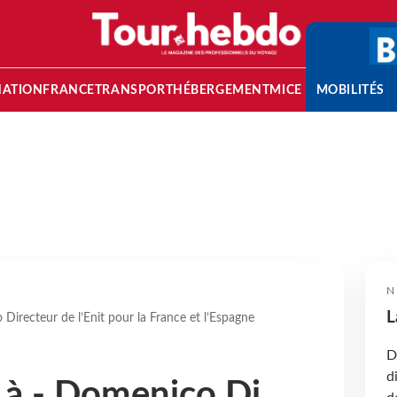
NATION
FRANCE
TRANSPORT
HÉBERGEMENT
MICE
MOBILITÉS
N
L
Directeur de l’Enit pour la France et l’Espagne
D
d
 à - Domenico Di