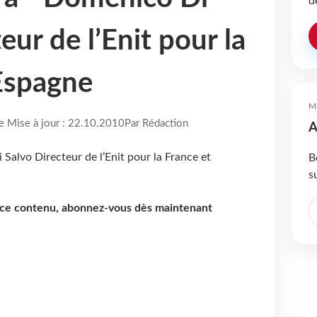
d
eur de l’Enit pour la
’Espagne
M
re Mise à jour : 22.10.2010
Par Rédaction
A
B
s
e ce contenu, abonnez-vous dès maintenant