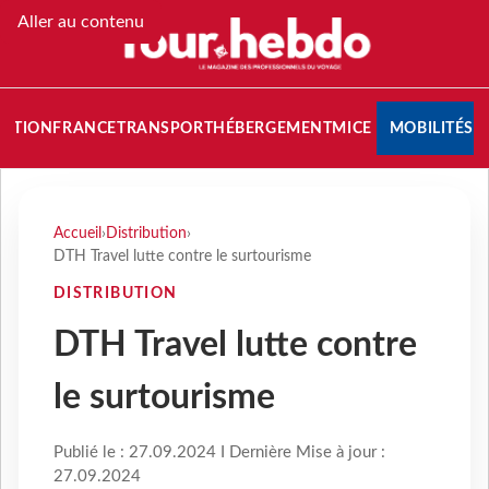
Aller au contenu
NATION
FRANCE
TRANSPORT
HÉBERGEMENT
MICE
MOBILITÉS
Accueil
›
Distribution
›
DTH Travel lutte contre le surtourisme
DISTRIBUTION
DTH Travel lutte contre
le surtourisme
Publié le : 27.09.2024 I Dernière Mise à jour :
27.09.2024