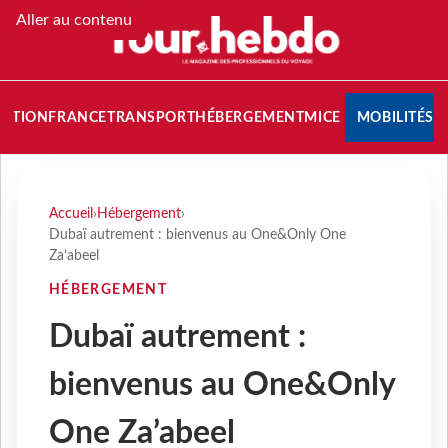
Aller au contenu
NATION
FRANCE
TRANSPORT
HÉBERGEMENT
MICE
MOBILITÉS
Accueil
›
Hébergement
›
Dubaï autrement : bienvenus au One&Only One
Za’abeel
HÉBERGEMENT
Dubaï autrement :
bienvenus au One&Only
One Za’abeel