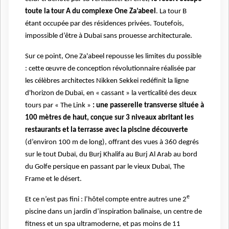
toute la tour A du complexe One Za’abeel
. La tour B
étant occupée par des résidences privées. Toutefois,
impossible d’être à Dubaï sans prouesse architecturale.
Sur ce point, One Za'abeel repousse les limites du possible
: cette œuvre de conception révolutionnaire réalisée par
les célèbres architectes Nikken Sekkei redéfinit la ligne
d'horizon de Dubaï, en « cassant » la verticalité des deux
tours par « The Link »
: une passerelle transverse située à
100 mètres de haut, conçue sur 3 niveaux abritant les
restaurants et la terrasse avec la piscine découverte
(d’environ 100 m de long), offrant des vues à 360 degrés
sur le tout Dubaï, du Burj Khalifa au Burj Al Arab au bord
du Golfe persique en passant par le vieux Dubaï, The
Frame et le désert.
e
Et ce n’est pas fini : l’hôtel compte entre autres une 2
piscine dans un jardin d’inspiration balinaise, un centre de
fitness et un spa ultramoderne, et pas moins de 11