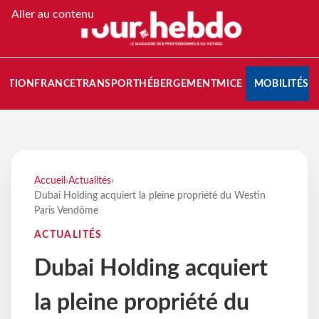
Aller au contenu
NATION
FRANCE
TRANSPORT
HÉBERGEMENT
MICE
MOBILITÉS
Accueil
›
Actualités
›
Dubai Holding acquiert la pleine propriété du Westin
Paris Vendôme
ACTUALITÉS
Dubai Holding acquiert
la pleine propriété du