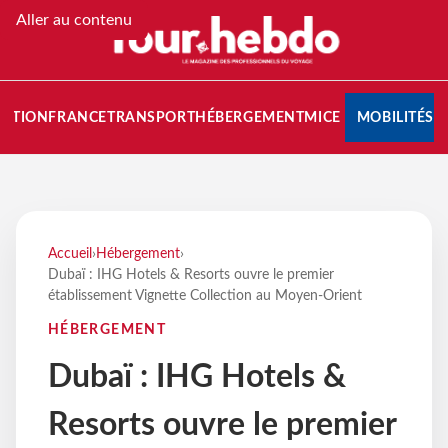
Aller au contenu
NATION
FRANCE
TRANSPORT
HÉBERGEMENT
MICE
MOBILITÉS
Accueil
›
Hébergement
›
Dubaï : IHG Hotels & Resorts ouvre le premier
établissement Vignette Collection au Moyen-Orient
HÉBERGEMENT
Dubaï : IHG Hotels &
Resorts ouvre le premier