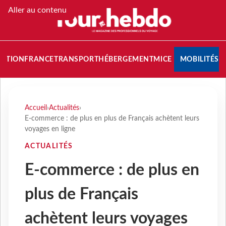
Aller au contenu
NATION
FRANCE
TRANSPORT
HÉBERGEMENT
MICE
MOBILITÉS
Accueil
›
Actualités
›
E-commerce : de plus en plus de Français achètent leurs
voyages en ligne
ACTUALITÉS
E-commerce : de plus en
plus de Français
achètent leurs voyages