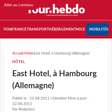
Aller au contenu
NATION
FRANCE
TRANSPORT
HÉBERGEMENT
MICE
MOBILITÉS
Accueil
›
Hôtel
›
East Hotel, à Hambourg (Allemagne)
HÔTEL
East Hotel, à Hambourg
(Allemagne)
Publié le : 22.08.2011 I Dernière Mise à jour :
22.08.2011
Par Rédaction