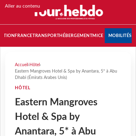
Aller au contenu
NATION
FRANCE
TRANSPORT
HÉBERGEMENT
MICE
MOBILITÉS
Accueil
›
Hôtel
›
Eastern Mangroves Hotel & Spa by Anantara, 5* à Abu
Dhabi (Émirats Arabes Unis)
HÔTEL
Eastern Mangroves
Hotel & Spa by
Anantara, 5* à Abu