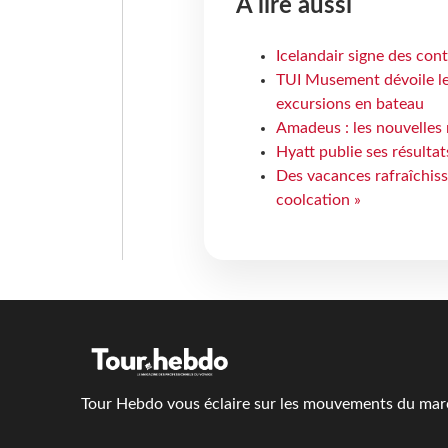
À lire aussi
Icelandair signe des con
TUI Musement dévoile les
excursions en bateau
Amadeus : les nouvelles 
Hyatt publie ses résulta
Des vacances rafraîchiss
coolcation »
Tour Hebdo vous éclaire sur les mouvements du march