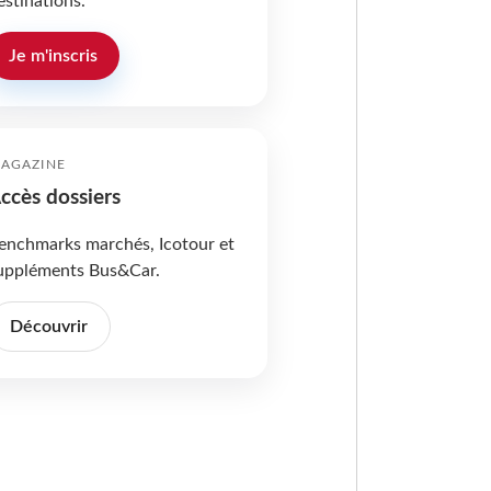
estinations.
Je m'inscris
AGAZINE
ccès dossiers
enchmarks marchés, Icotour et
uppléments Bus&Car.
Découvrir