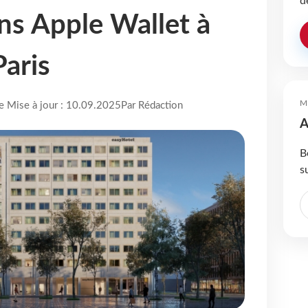
d
s Apple Wallet à
Paris
M
re Mise à jour : 10.09.2025
Par Rédaction
A
B
s