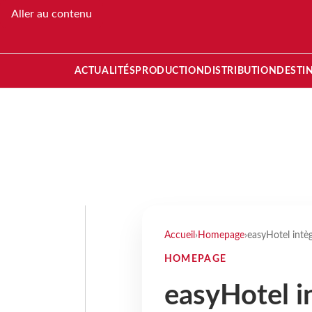
Aller au contenu
ACTUALITÉS
PRODUCTION
DISTRIBUTION
DESTI
Accueil
›
Homepage
›
easyHotel intèg
HOMEPAGE
easyHotel in