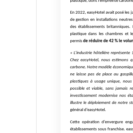
plastique, dont l’empreinte carbone
En 2022, easyHotel avait posé les j
de gestion en installations neutre
des établissements britanniques.
plastique dans les chambres et le
permis
de réduire de 42 % le volu
« L’industrie hôtelière représent
Chez easyHotel, nous estimons qu
carbone. Notre modèle économique f
ne laisse pas de place au gaspill
plastiques à usage unique, nous 
possible et viable, sans jamais r
investissement modernise nos éta
illustre le déploiement de notre s
général d’easyHotel.
Cette opération d’envergure eng
établissements sous franchise. eas