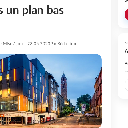
d
s un plan bas
M
re Mise à jour : 23.05.2023
Par Rédaction
A
B
s