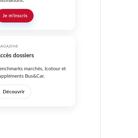
estinations.
Je m'inscris
AGAZINE
ccès dossiers
enchmarks marchés, Icotour et
uppléments Bus&Car.
Découvrir