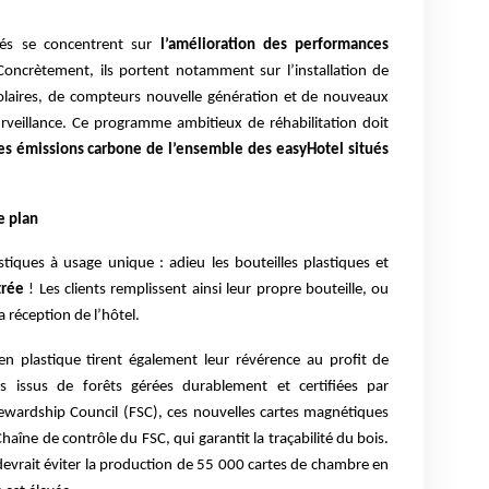
gés se concentrent sur
l’amélioration des performances
Concrètement, ils portent notamment sur l’installation de
laires, de compteurs nouvelle génération et de nouveaux
urveillance. Ce programme ambitieux de réhabilitation doit
s émissions carbone de l’ensemble des easyHotel situés
e plan
stiques à usage unique : adieu les bouteilles plastiques et
trée
! Les clients remplissent ainsi leur propre bouteille, ou
a réception de l’hôtel.
en plastique tirent également leur révérence au profit de
is issus de forêts gérées durablement et certifiées par
tewardship Council (FSC), ces nouvelles cartes magnétiques
Chaîne de contrôle du FSC, qui garantit la traçabilité du bois.
devrait éviter la production de 55 000 cartes de chambre en