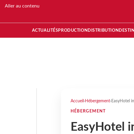
Aller au contenu
ACTUALITÉS
PRODUCTION
DISTRIBUTION
DESTI
Accueil
›
Hébergement
›
EasyHotel in
HÉBERGEMENT
EasyHotel in