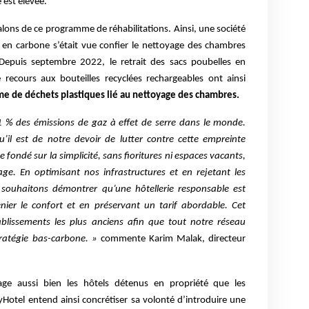
 est élevée.
alons de ce programme de réhabilitations. Ainsi, une société
s en carbone s’était vue confier le nettoyage des chambres
 Depuis septembre 2022, le retrait des sacs poubelles en
 recours aux bouteilles recyclées rechargeables ont ainsi
me de déchets plastiques lié au nettoyage des chambres.
e 1 % des émissions de gaz à effet de serre dans le monde.
’il est de notre devoir de lutter contre cette empreinte
ondé sur la simplicité, sans fioritures ni espaces vacants,
age. En optimisant nos infrastructures et en rejetant les
souhaitons démontrer qu’une hôtellerie responsable est
enier le confort et en préservant un tarif abordable. Cet
blissements les plus anciens afin que tout notre réseau
tratégie bas-carbone. »
commente Karim Malak, directeur
age aussi bien les hôtels détenus en propriété que les
yHotel entend ainsi concrétiser sa volonté d’introduire une