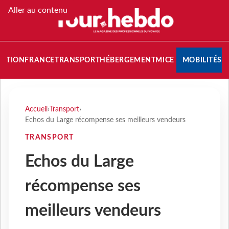
Aller au contenu
NATION
FRANCE
TRANSPORT
HÉBERGEMENT
MICE
MOBILITÉS
Accueil
›
Transport
›
Echos du Large récompense ses meilleurs vendeurs
TRANSPORT
Echos du Large
récompense ses
meilleurs vendeurs