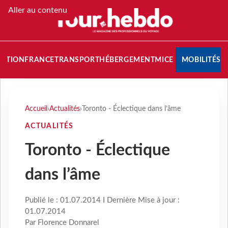
Aller au contenu
NATION
FRANCE
TRANSPORT
HÉBERGEMENT
MICE
MOBILITÉS
Accueil
›
Actualités
›
Toronto - Éclectique dans l’âme
ACTUALITÉS
Toronto - Éclectique
dans l’âme
Publié le : 01.07.2014 I Dernière Mise à jour :
01.07.2014
Par Florence Donnarel