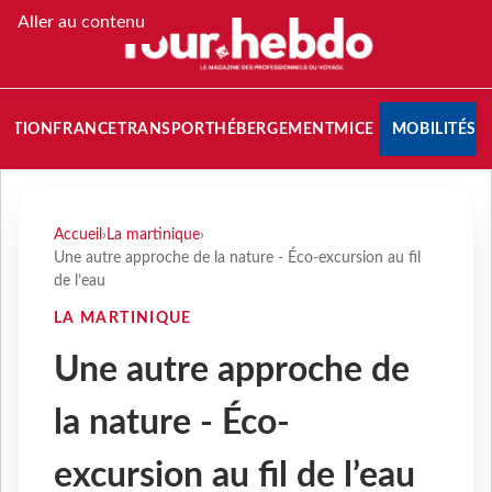
Aller au contenu
NATION
FRANCE
TRANSPORT
HÉBERGEMENT
MICE
MOBILITÉS
Accueil
›
La martinique
›
Une autre approche de la nature - Éco-excursion au fil
de l’eau
LA MARTINIQUE
Une autre approche de
la nature - Éco-
excursion au fil de l’eau