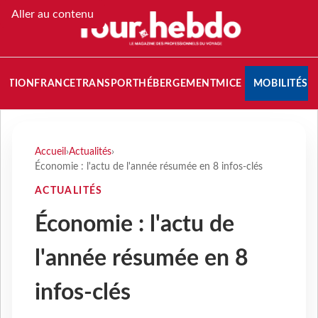
Aller au contenu
NATION
FRANCE
TRANSPORT
HÉBERGEMENT
MICE
MOBILITÉS
Accueil
›
Actualités
›
Économie : l'actu de l'année résumée en 8 infos-clés
ACTUALITÉS
Économie : l'actu de
l'année résumée en 8
infos-clés