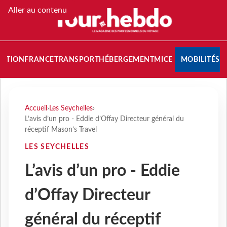
Aller au contenu
NATION
FRANCE
TRANSPORT
HÉBERGEMENT
MICE
MOBILITÉS
Accueil
›
Les Seychelles
›
L’avis d’un pro - Eddie d’Offay Directeur général du
réceptif Mason’s Travel
LES SEYCHELLES
L’avis d’un pro - Eddie
d’Offay Directeur
général du réceptif