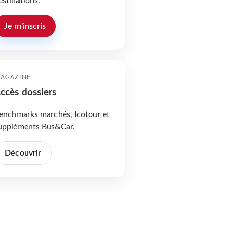
estinations.
Je m'inscris
AGAZINE
ccès dossiers
enchmarks marchés, Icotour et
uppléments Bus&Car.
Découvrir