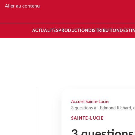
Aller au contenu
ACTUALITÉS
PRODUCTION
DISTRIBUTION
DESTI
Accueil
›
Sainte-Lucie
›
3 questions à - Edmond Richard, di
SAINTE-LUCIE
3 questions