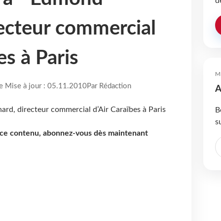
d
recteur commercial
es à Paris
M
re Mise à jour : 05.11.2010
Par Rédaction
A
B
s
e ce contenu, abonnez-vous dès maintenant