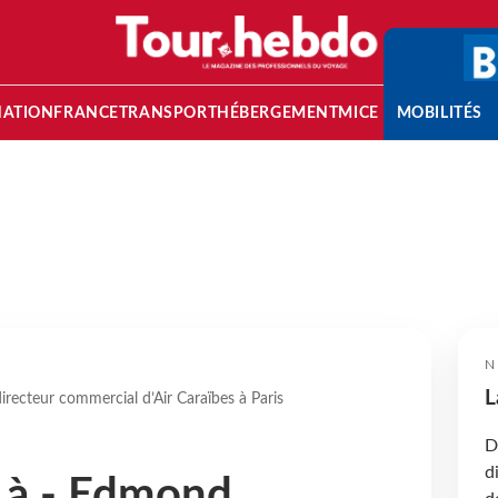
NATION
FRANCE
TRANSPORT
HÉBERGEMENT
MICE
MOBILITÉS
N
L
recteur commercial d’Air Caraïbes à Paris
D
d
 à - Edmond