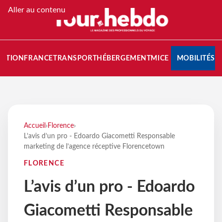
Aller au contenu
NATION
FRANCE
TRANSPORT
HÉBERGEMENT
MICE
MOBILITÉS
Accueil
›
Florence
›
L’avis d’un pro - Edoardo Giacometti Responsable
marketing de l’agence réceptive Florencetown
FLORENCE
L’avis d’un pro - Edoardo
Giacometti Responsable