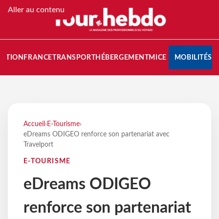
Aller au contenu
NATION
FRANCE
TRANSPORT
HÉBERGEMENT
MICE
MOBILITÉS
Accueil
›
E-Tourisme
›
eDreams ODIGEO renforce son partenariat avec
Travelport
E-TOURISME
eDreams ODIGEO
renforce son partenariat