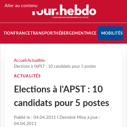
Aller au contenu
NATION
FRANCE
TRANSPORT
HÉBERGEMENT
MICE
MOBILITÉS
Accueil
›
Actualités
›
Elections à l'APST : 10 candidats pour 5 postes
ACTUALITÉS
Elections à l'APST : 10
candidats pour 5 postes
Publié le : 04.04.2011 I Dernière Mise à jour :
04.04.2011