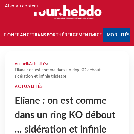
Aller au contenu
NATION
FRANCE
TRANSPORT
HÉBERGEMENT
MICE
MOBILITÉS
Accueil
›
Actualités
›
Eliane : on est comme dans un ring KO débout ...
sidération et infinie tristesse
ACTUALITÉS
Eliane : on est comme
dans un ring KO débout
... sidération et infinie