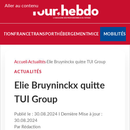
Aller au contenu
NATION
FRANCE
TRANSPORT
HÉBERGEMENT
MICE
MOBILITÉS
Accueil
›
Actualités
›
Elie Bruyninckx quitte TUI Group
ACTUALITÉS
Elie Bruyninckx quitte
TUI Group
Publié le : 30.08.2024 I Dernière Mise à jour :
30.08.2024
Par Rédaction