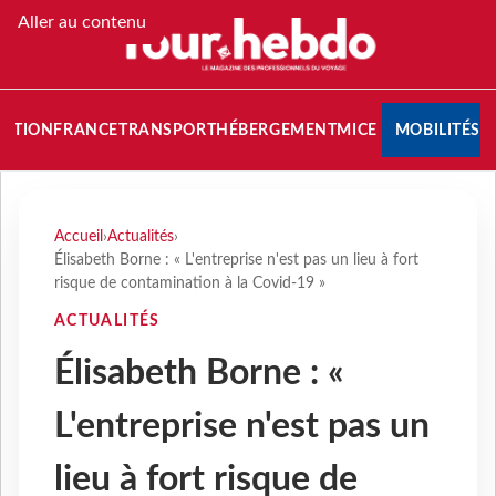
Aller au contenu
NATION
FRANCE
TRANSPORT
HÉBERGEMENT
MICE
MOBILITÉS
Accueil
›
Actualités
›
Élisabeth Borne : « L'entreprise n'est pas un lieu à fort
risque de contamination à la Covid-19 »
ACTUALITÉS
Élisabeth Borne : «
L'entreprise n'est pas un
lieu à fort risque de